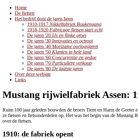
Home
De fietsen
Het bedrijf door de jaren heen
1910-1917
Nikkelfabriek Boukengang
1918-1920
Fabricage fietsen start echt
De jaren '20
IJs en flinke groei
De jaren '30
Innovaties en octrooi
De jaren '40
Moeizame oorlogsjaren
De jaren '50
Klanten in hele land
De jaren '60
Concurrentie en gedoe
De jaren '70
Particuliere verkoop
De jaren '80
De laatste jaren
Over deze website
Links
Mustang rijwielfabriek Assen: 1
Ruim 100 jaar geleden bouwden de broers Tiem en Harm de Geeter een
ze fietsen en fietsonderdelen op. Het was het begin van de Mustang Ri
over de fietsen.
1910: de fabriek opent